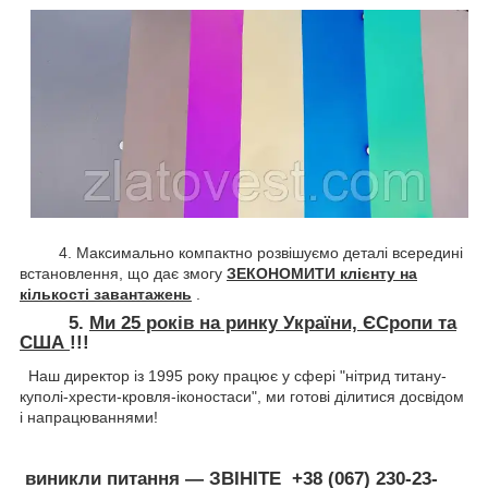
4. Максимально компактно розвішуємо деталі всередині
встановлення, що дає змогу
ЗЕКОНОМИТИ клієнту на
кількості завантажень
.
5.
Ми 25 років на ринку України, ЄСропи та
США
!!!
Наш директор із 1995 року працює у сфері "нітрид титану-
куполі-хрести-кровля-іконостаси", ми готові ділитися досвідом
і напрацюваннями!
виникли питання — ЗВІНІТЕ +38 (067) 230-23-