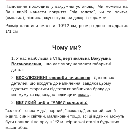
Напилення проходить у вакуумній установці. Ми можемо на
Ваш виріб нанести покриття "під золото", чи то плитка
(смольта), ліпнина, скульптура, чи декор із кераміки.
Розмір пластини смальти: 10*12 см, розмір одного квадратик
1*1 см
Чому ми?
У нас найбільша в СНД
вертикальна Вакуумна
Встановлення
,
, що дає змогу напиляти габаритні
деталі.
ЕКСКЛЮЗИВНІ способи очищення
Далькових
деталей, що входять до напилення, завдяки цьому
вдається скоротити відсоток виробничого браку до
мінімуму та відповідно підвищити
якість
.
ВЕЛИКИЙ вибір ГАММИ кольорів:
"золото", "свіжа мідь", чорний, "шоколад", зелений, синій
індиго, синій світлий, малиновий тощо. всі ці відтінки можуть
бути напилені на аркуш 1*2 м неіржавкої сталі в будь-яких
масштабах.