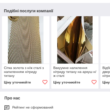
Подібні послуги компанії
Сітка золота з н/ж сталі з
Вакуумне напилення
Відб
напиленням нітриду
нітриду титану на аркуш н/
двер
титану
ж сталі
нітр
Ціну уточнюйте
Ціну уточнюйте
Цін
Про нас
Рейтинг не сформований