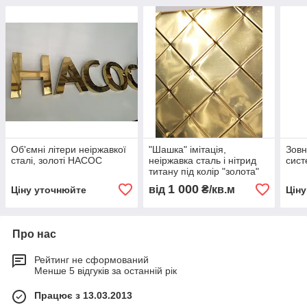
Об'ємні літери неіржавкої
"Шашка" імітація,
Зовн
сталі, золоті НАСОС
неіржавка сталь і нітрид
сис
титану під колір "золота"
1 000
від
₴/кв.м
Ціну уточнюйте
Цін
Про нас
Рейтинг не сформований
Менше 5 відгуків за останній рік
Працює з 13.03.2013