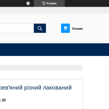
Кошик
Кошик
рев'яний різний лакований
в.м