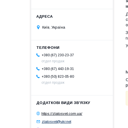
І
м
Д
с
о
Київ, Україна
З
г
У
+380 (67) 230-23-37
отдел продаж
+380 (67) 443-19-31
М
+380 (50) 823-05-80
С
отдел продаж
р
https://zlatosvet.com.ua/
zlatosvet@ukr.net