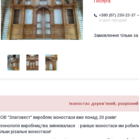
Послуга
+380 (67) 230-23-37
отдел продаж
Замовлення тільки з
Іконостас дерев'яний, розрізний
ОВ "Златовест" виробляє іконостаси вже понад 20 років!
ехнологія виробництва змінювалася : раніше іконостаси ми робили
ільки різальні іконостаси!