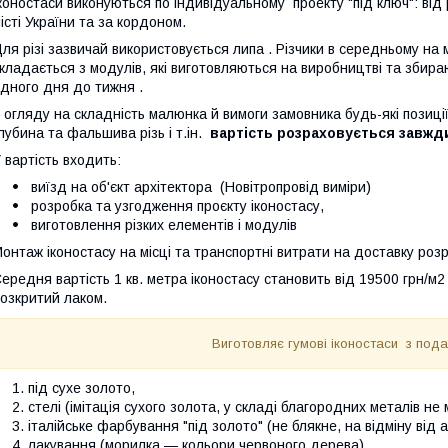
коностаси виконуються по індивідуальному проекту "під ключ": ві
істі України та за кордоном.
ля різі зазвичай використовується липа . Різчики в середньому на 
кладається з модулів, які виготовляються на виробництві та збира
дного дня до тижня .
 огляду на складність малюнка й вимоги замовника будь-які позиці
лубина та фальшива різь і т.ін.
вартість розраховується завжд
 вартість входить:
виїзд на об'єкт архітектора (Новітропровід виміри)
розробка та узгодження проєкту іконостасу,
виготовлення різких елементів і модулів
онтаж іконостасу на місці та транспортні витрати на доставку роз
ередня вартість 1 кв. метра іконостасу становить від 19500 грн/м2
озкритий лаком.
Виготовляє гумові іконостаси з под
під сухе золото,
стелі (імітація сухого золота, у складі благородних металів не 
італійське фарбування "під золото" (не блякне, на відміну від а
лакування (морилка — кольори червоного дерева)