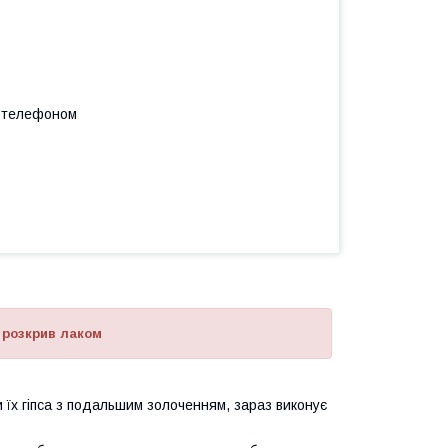
а телефоном
 розкрив лаком
 їх гіпса з подальшим золоченням, зараз виконує