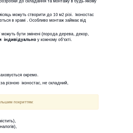
д розробки до складання та монтажу в будь-якому
місяць можуть створити до 10 м2 різі. Іконостас
ються в храмі . Особливо монтаж займає від
ї можуть бути змінені (порода дерева, декор,
и індивідуально
у кожному об'єкті.
раховується окремо.
 за різною іконостас, не складний,
альшим покриттям:
містить),
налогів),