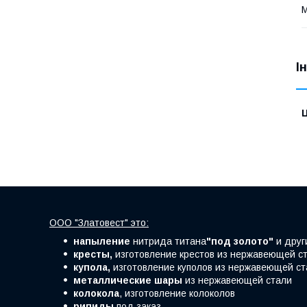
М
І
Ц
ООО "Златовест" это:
напыление
нитрида титана
"под золото"
и друг
кресты,
изготовление крестов из нержавеющей ст
купола,
изготовление куполов из нержавеющей ст
металлические шары
из нержавеющей стали
колокола
, изготовление колоколов
рипиды
под заказ