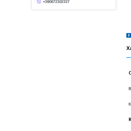
+380672302337
Х
В
К