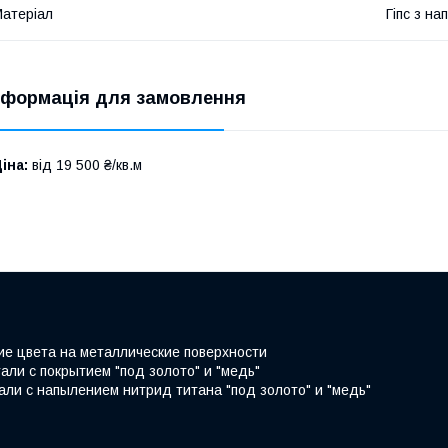
атеріал
Гіпс з н
нформація для замовлення
іна:
від 19 500 ₴/кв.м
ие цвета на металлические поверхности
али с покрытием "под золото" и "медь"
али с напылением нитрид титана "под золото" и "медь"