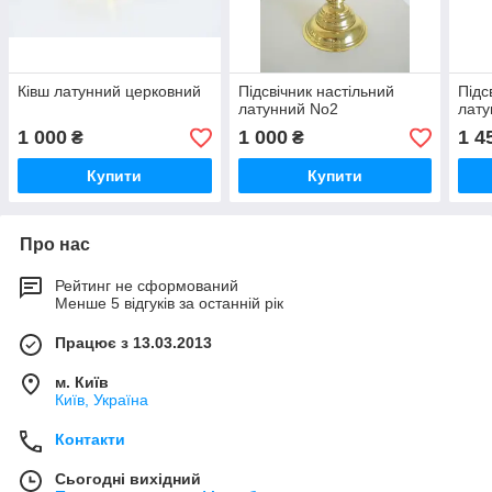
Ківш латунний церковний
Підсвічник настільний
Підс
латунний No2
лату
1 000
1 000
1 4
₴
₴
Купити
Купити
Про нас
Рейтинг не сформований
Менше 5 відгуків за останній рік
Працює з 13.03.2013
м. Київ
Київ, Україна
Контакти
Сьогодні вихідний