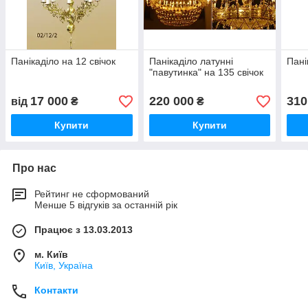
Панікаділо на 12 свічок
Панікаділо латунні
Пані
"павутинка" на 135 свічок
17 000
220 000
310
від
₴
₴
Купити
Купити
Про нас
Рейтинг не сформований
Менше 5 відгуків за останній рік
Працює з 13.03.2013
м. Київ
Київ, Україна
Контакти