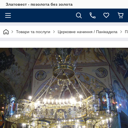
Златовест - позолота без золота
Товари та послуги
Церковне начиння / Панікадила
П