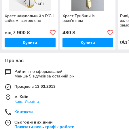
Хрест накупольний з ІХС і
Хрест Трибний із
Рипі
сяйвом, замовлене
розп'яттям
золо
зам
7 900
480
від
₴
₴
від
Купити
Купити
Про нас
Рейтинг не сформований
Менше 5 відгуків за останній рік
Працює з 13.03.2013
м. Київ
Київ, Україна
Контакти
Сьогодні вихідний
Показати весь графік роботи