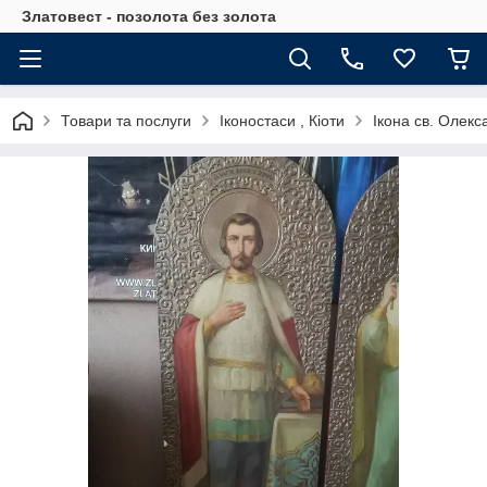
Златовест - позолота без золота
Товари та послуги
Іконостаси , Кіоти
Ікона св. Олекс