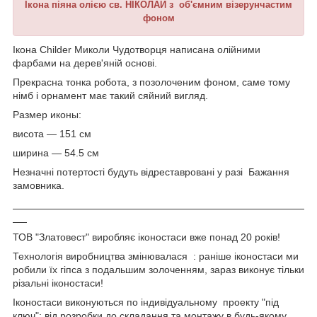
Ікона піяна олією св. НІКОЛАЙ з об'ємним візерунчастим
фоном
Ікона Childer Миколи Чудотворця написана олійними
фарбами на дерев'яній основі.
Прекрасна тонка робота, з позолоченим фоном, саме тому
німб і орнамент має такий сяйний вигляд.
Размер иконы:
висота — 151 см
ширина — 54.5 см
Незначні потертості будуть відреставровані у разі Бажання
замовника.
ТОВ "Златовест" виробляє іконостаси вже понад 20 років!
Технологія виробництва змінювалася : раніше іконостаси ми
робили їх гіпса з подальшим золоченням, зараз виконує тільки
різальні іконостаси!
Іконостаси виконуються по індивідуальному проекту "під
ключ": від розробки до складання та монтажу в будь-якому