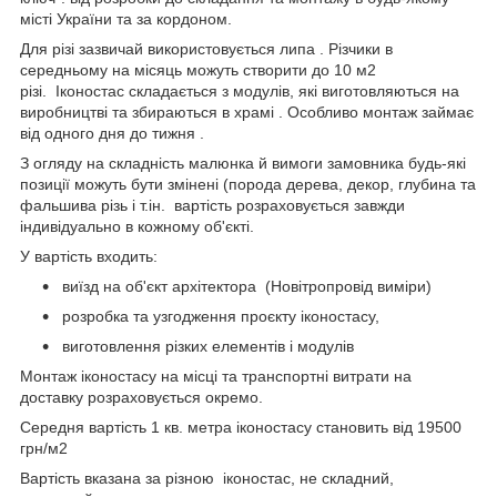
місті України та за кордоном.
Для різі зазвичай використовується липа . Різчики в
середньому на місяць можуть створити до 10 м2
різі. Іконостас складається з модулів, які виготовляються на
виробництві та збираються в храмі . Особливо монтаж займає
від одного дня до тижня .
З огляду на складність малюнка й вимоги замовника будь-які
позиції можуть бути змінені (порода дерева, декор, глубина та
фальшива різь і т.ін. вартість розраховується завжди
індивідуально в кожному об'єкті.
У вартість входить:
виїзд на об'єкт архітектора (Новітропровід виміри)
розробка та узгодження проєкту іконостасу,
виготовлення різких елементів і модулів
Монтаж іконостасу на місці та транспортні витрати на
доставку розраховується окремо.
Середня вартість 1 кв. метра іконостасу становить від 19500
грн/м2
Вартість вказана за різною іконостас, не складний,