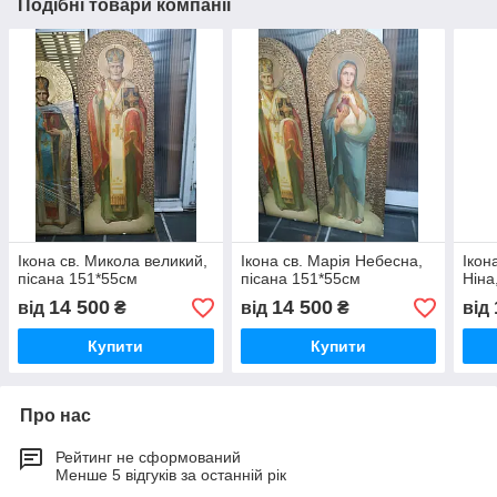
Подібні товари компанії
Ікона св. Микола великий,
Ікона св. Марія Небесна,
Ікон
пісана 151*55см
пісана 151*55см
Ніна
14 500
14 500
від
₴
від
₴
від
Купити
Купити
Про нас
Рейтинг не сформований
Менше 5 відгуків за останній рік