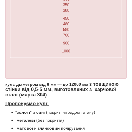
350
380
450
480
580
700
900
1000
з товщиною
куль
діаметром
від 6 мм — до 12000 мм
стінки від 0,5-5 мм, виготовлених з харчової
сталі (марка 304).
Пропонуємо кулі:
"
золоті
" и
сині
(покриті нітридом титану)
металеві
(без покриття)
матової
и
глянсовий
полірування