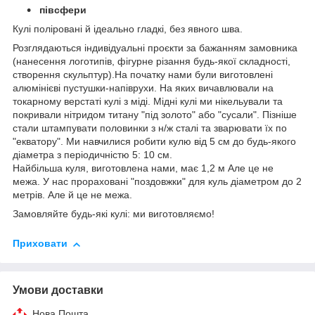
півсфери
Кулі поліровані й ідеально гладкі, без явного шва.
Розглядаються індивідуальні проєкти за бажанням замовника
(нанесення логотипів, фігурне різання будь-якої складності,
створення скульптур).На початку нами були виготовлені
алюмінієві пустушки-напіврухи. На яких вичавлювали на
токарному верстаті кулі з міді. Мідні кулі ми нікельували та
покривали нітридом титану "під золото" або "сусали". Пізніше
стали штампувати половинки з н/ж сталі та зварювати їх по
"екватору". Ми навчилися робити кулю від 5 см до будь-якого
діаметра з періодичністю 5: 10 см.
Найбільша куля, виготовлена нами, має 1,2 м Але це не
межа. У нас прораховані "поздовжки" для куль діаметром до 2
метрів. Але й це не межа.
Замовляйте будь-які кулі: ми виготовляємо!
Приховати
Умови доставки
Нова Пошта