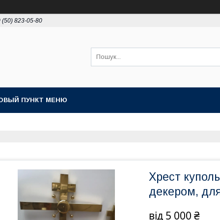
 (50) 823-05-80
ОВЫЙ ПУНКТ МЕНЮ
Хрест куполь
декером, дл
від
5 000 ₴