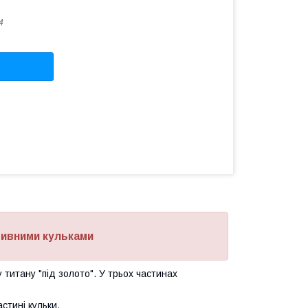
4
тивними кульками
 титану "під золото". У трьох частинах
стині кульки.