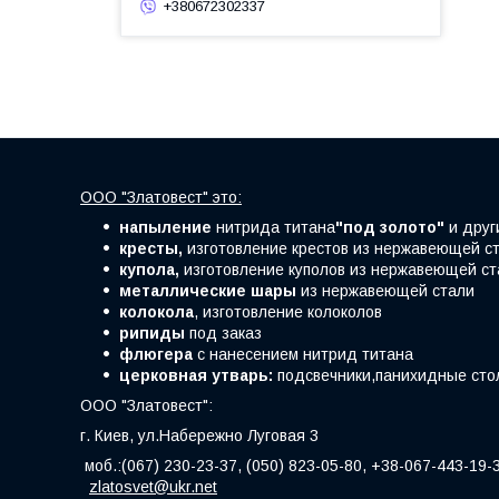
+380672302337
ООО "Златовест" это:
напыление
нитрида титана
"под золото"
и друг
кресты,
изготовление крестов из нержавеющей ст
купола,
изготовление куполов из нержавеющей ст
металлические шары
из нержавеющей стали
колокола
, изготовление колоколов
рипиды
под заказ
флюгера
с нанесением нитрид титана
церковная утварь:
подсвечники,панихидные стол
ООО "Златовест":
г. Киев, ул.Набережно Луговая 3
моб.:(067) 230-23-37, (050) 823-05-80, +38-067-443-19-
zlatosvet@ukr.net