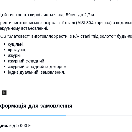
ей тип хреста виробляється від 50см до 2,7 м.
рести виготовляємо з неіржавкої сталі (AISI 304 харчова) з подаль
акуумному встановленні.
ОВ "Златовест" виготовляє хрести з н/ж сталі "під золото'" будь-як
суцільні,
продувні,
ажурні
ажурний складний
ажурний складний із декором
індивідуальний замовлення.
нформація для замовлення
іна:
від 5 000 ₴