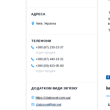
Ц
Х
Київ, Україна
в
Т
+380 (67) 230-23-37
отдел продаж
+380 (67) 443-19-31
+380 (50) 823-05-80
отдел продаж
І
https://zlatosvet.com.ua/
zlatosvet@ukr.net
Ц