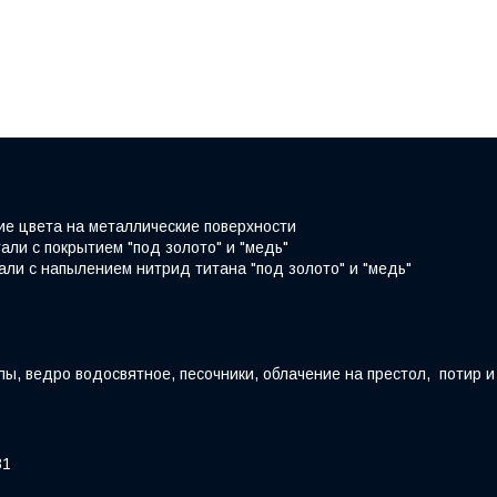
ие цвета на металлические поверхности
али с покрытием "под золото" и "медь"
али с напылением нитрид титана "под золото" и "медь"
ы, ведро водосвятное, песочники, облачение на престол, потир и
31