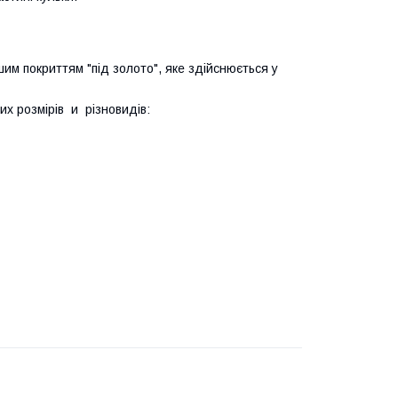
шим покриттям "під золото", яке здійснюється у
их розмірів и різновидів: