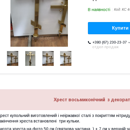
В наявності
Код:
КС 4
Купити
+380 (67) 230-23-37
отдел продаж
Хрест восьмиконічний з декора
рест купольний виготовлений і неіржавкої сталі з покриттям нітриду
акінчення хреста встановлені три кульки.
исота хреста на фото 50 см (святкова частина ) + 7 см у верхній ча