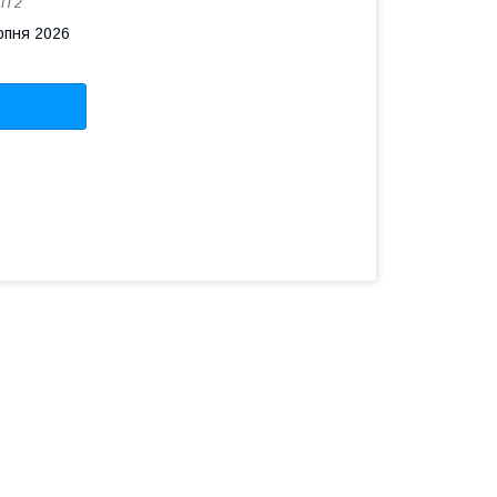
:
П 2
рпня 2026