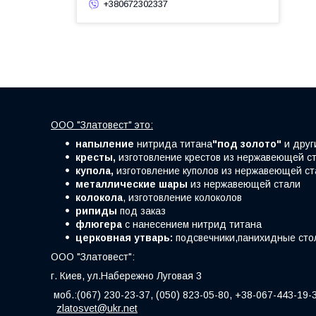
+380672302337
ООО "Златовест" это:
напыление
нитрида титана
"под золото"
и друг
кресты,
изготовление крестов из нержавеющей ст
купола,
изготовление куполов из нержавеющей ст
металлические шары
из нержавеющей стали
колокола
, изготовление колоколов
рипиды
под заказ
флюгера
с нанесением нитрид титана
церковная утварь:
подсвечники,панихидные стол
ООО "Златовест":
г. Киев, ул.Набережно Луговая 3
моб.:(067) 230-23-37, (050) 823-05-80, +38-067-443-19-
zlatosvet@ukr.net