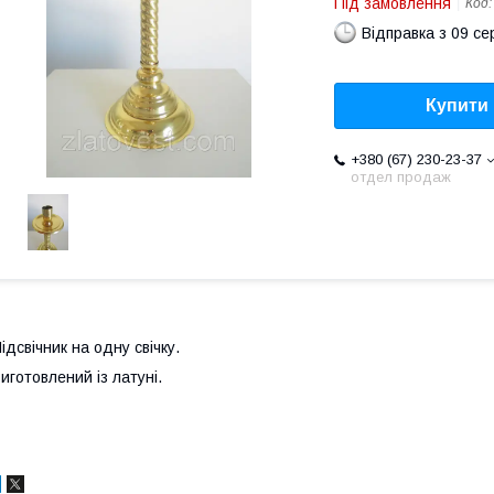
Під замовлення
Код
Відправка з 09 се
Купити
+380 (67) 230-23-37
отдел продаж
ідсвічник на одну свічку.
иготовлений із латуні.