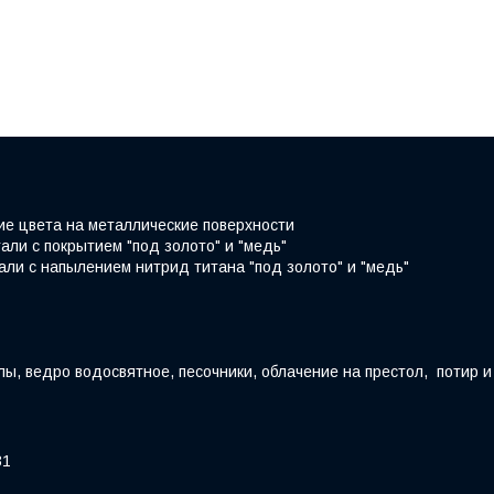
ие цвета на металлические поверхности
али с покрытием "под золото" и "медь"
али с напылением нитрид титана "под золото" и "медь"
ы, ведро водосвятное, песочники, облачение на престол, потир и
31