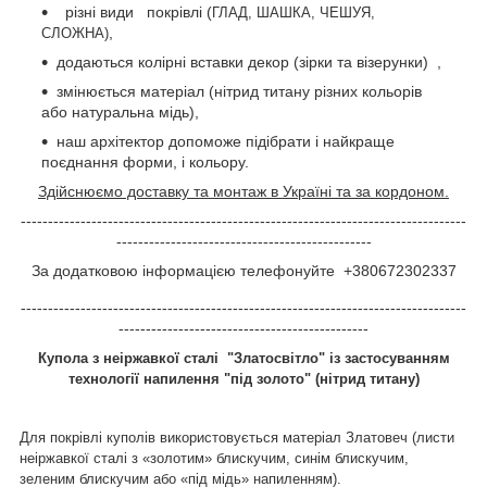
різні види покрівлі (
ГЛАД, ШАШКА, ЧЕШУЯ,
,
СЛОЖНА)
додаються колірні вставки декор (зірки та візерунки) ,
змінюється матеріал (нітрид титану різних кольорів
або натуральна мідь),
наш архітектор допоможе підібрати і найкраще
поєднання форми, і кольору.
Здійснюємо доставку та монтаж в Україні та за кордоном.
----------------------------------------------------------------------------------
-----------------------------------------------
За додатковою інформацією телефонуйте +380672302337
----------------------------------------------------------------------------------
----------------------------------------------
Купола з неіржавкої сталі "Златосвітло" із застосуванням
технології напилення "під золото" (нітрид титану)
Для покрівлі куполів використовується матеріал Златовеч (листи
неіржавкої сталі з «золотим» блискучим, синім блискучим,
зеленим блискучим або «під мідь» напиленням).