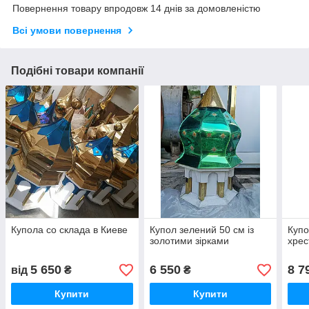
Повернення товару впродовж 14 днів за домовленістю
Всі умови повернення
Подібні товари компанії
Купола со склада в Киеве
Купол зелений 50 см із
Купо
золотими зірками
хрес
5 650
6 550
8 7
від
₴
₴
Купити
Купити