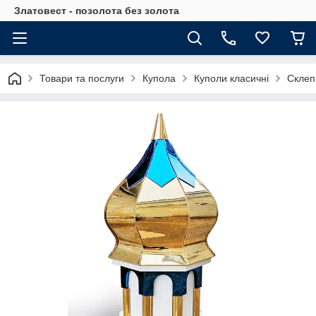
Златовест - позолота без золота
Товари та послуги
Купола
Куполи класичні
Склепі