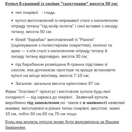
Купол
8-гранний із синіми "галстуками" висота 50 см:
тип покрівлі - гладь
купол виготовлений із неіржавкої сталі з напиленням
нітриду титану "під колір золота" і сині вставки з оксиду
титану, висота 50 см;
білий "барабан" виготовлений із "Раніли"
(оцинкування з поліестерним покриттям), колони та
арки — з н/ж сталі з напиленням нітриду титану й
оксиду титану відповідно, висота 30 см;
під барабаном розміщена 8-гранна підставка зі
скосом, яка допомагає простіше та краще встановити
купол на місце монтажу, висота 7-10 см;
Загалом: загальна висота орієнтовно 87 см.
Фірма "Златовест" проєктує і виготовляє купола будь-якої
Зазвичай купола
складності — від каркаса до покрівлі.
вироблено
під замовлення
,но також є
в наявності
невеликі
маківки, виготовлені в різних типах покрівлі, висотою кожні
10 см, тобто 50 см,60 см,70 см тощо
Будь-яка модель купола може бути видозмінена за Вашим
бажанням
,