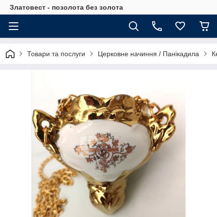
Златовест - позолота без золота
Товари та послуги
Церковне начиння / Панікадила
К