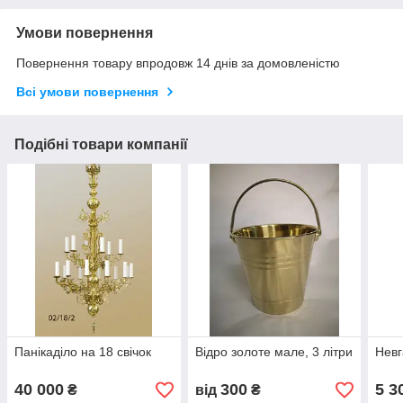
Умови повернення
Повернення товару впродовж 14 днів за домовленістю
Всі умови повернення
Подібні товари компанії
Панікаділо на 18 свічок
Відро золоте мале, 3 літри
Нев
40 000
300
5 3
₴
від
₴