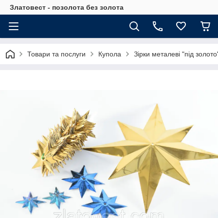
Златовест - позолота без золота
Товари та послуги
Купола
Зірки металеві "під золото